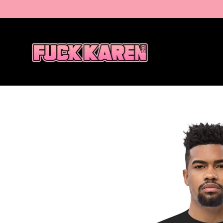
Gå
til
indhold