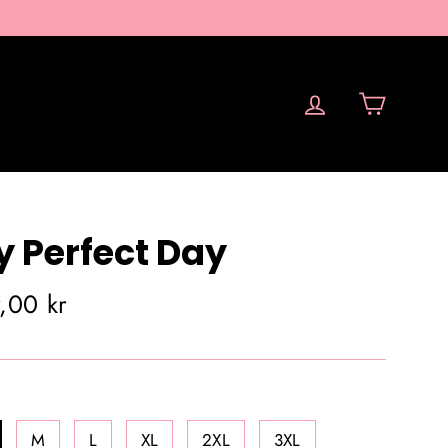
Vogn
Log ind
 Perfect Day
ndelig
,00 kr
M
L
XL
2XL
3XL