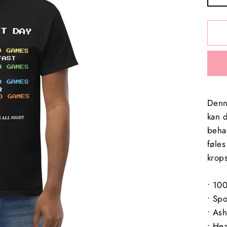
Denne
kan 
beha
føles
krops
• 10
• Spo
• Ash
• He