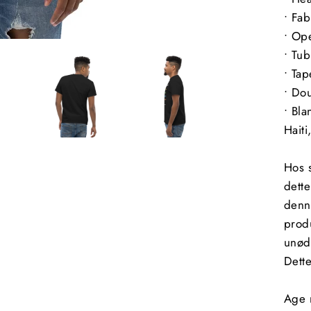
• Fa
• Op
• Tub
• Ta
• Do
• Bl
Hait
Hos 
dette
denne
prod
unødi
Dette
Age r