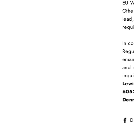
EU W
Other
lead
requ
In co
Regu
ensur
and m
inqui
Lew
6052
Den
D