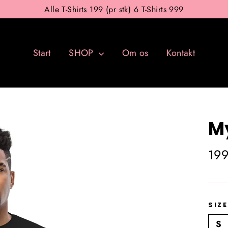
Alle T-Shirts 199 (pr stk) 6 T-Shirts 999
Start
SHOP
Om os
Kontakt
My
Almi
199
pris
SIZE
S