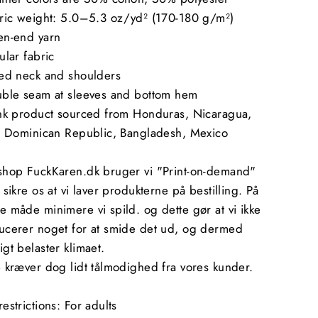
bric weight: 5.0–5.3 oz/yd² (170-180 g/m²)
en-end yarn
ular fabric
ped neck and shoulders
uble seam at sleeves and bottom hem
ank product sourced from Honduras, Nicaragua,
i, Dominican Republic, Bangladesh, Mexico
shop FuckKaren.dk bruger vi "Print-on-demand"
 sikre os at vi laver produkterne på bestilling. På
 måde minimere vi spild. og dette gør at vi ikke
ucerer noget for at smide det ud, og dermed
gt belaster klimaet.
 kræver dog lidt tålmodighed fra vores kunder.
estrictions: For adults