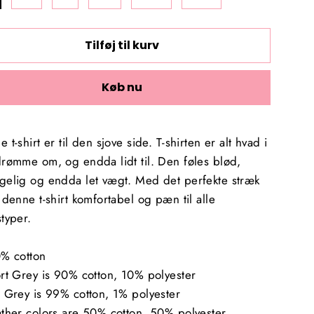
Tilføj til kurv
Køb nu
 t-shirt er til den sjove side. T-shirten er alt hvad i
drømme om, og endda lidt til. Den føles blød,
gelig og endda let vægt. Med det perfekte stræk
 denne t-shirt komfortabel og pæn til alle
typer.
0% cotton
rt Grey is 90% cotton, 10% polyester
 Grey is 99% cotton, 1% polyester
ather colors are 50% cotton, 50% polyester