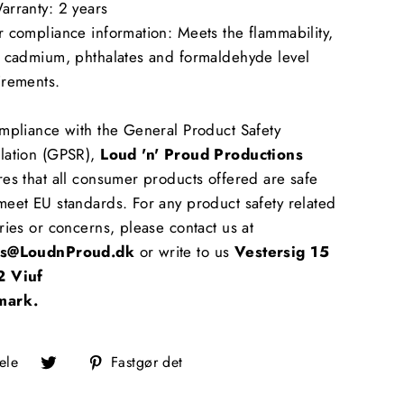
arranty: 2 years
 compliance information: Meets the flammability,
, cadmium, phthalates and formaldehyde level
irements.
mpliance with the General Product Safety
lation (GPSR),
Loud 'n' Proud Productions
es that all consumer products offered are safe
eet EU standards. For any product safety related
ries or concerns, please contact us at
is@LoudnProud.dk
or write to us
Vestersig 15
 Viuf
mark.
Del
Tweet
Fastgør
ele
Fastgør det
på
på
på
Facebook
Twitter
Pinterest