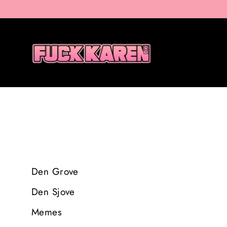
Gå
til
indhold
Den Grove
Den Sjove
Memes