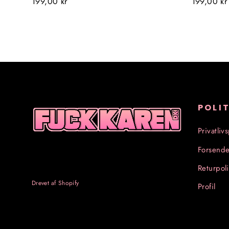
199,00 kr
199,00 kr
POLI
Privatlivs
Forsende
Returpoli
Drevet af Shopify
Profil