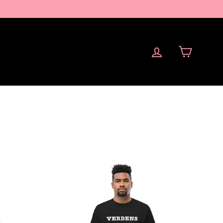
Vogn
Log ind