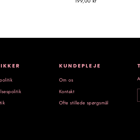
199,00 kr
TIKKER
KUNDEPLEJE
A
politik
Om os
lsespolitik
Kontakt
tik
Ofte stillede spørgsmål