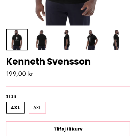
Kenneth Svensson
Almindelig
199,00 kr
pris
SIZE
4XL
5XL
Tilføj til kurv