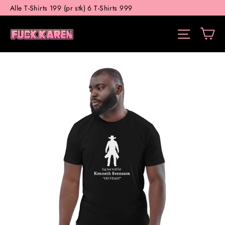
Gå
Alle T-Shirts 199 (pr stk) 6 T-Shirts 999
til
V
indhold