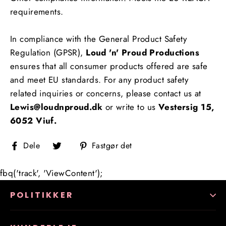
requirements.
In compliance with the General Product Safety
Regulation (GPSR),
Loud 'n' Proud Productions
ensures that all consumer products offered are safe
and meet EU standards. For any product safety
related inquiries or concerns, please contact us at
Lewis@loudnproud.dk
or write to us
Vestersig 15,
6052 Viuf.
Del
Tweet
Fastgør
Dele
Fastgør det
på
på
på
Facebook
Twitter
Pinterest
fbq('track', 'ViewContent');
POLITIKKER