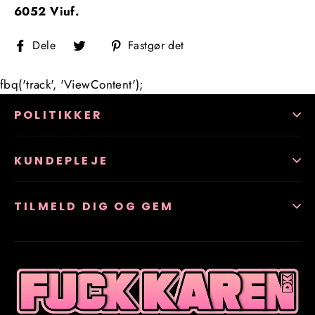
6052 Viuf.
Del
Tweet
Fastgør
Dele
Fastgør det
på
på
på
Facebook
Twitter
Pinterest
fbq('track', 'ViewContent');
POLITIKKER
KUNDEPLEJE
TILMELD DIG OG GEM