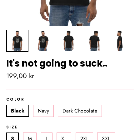
It's not going to suck..
Almindelig
199,00 kr
pris
COLOR
Black
Navy
Dark Chocolate
SIZE
S
M
L
XL
2XL
3XL