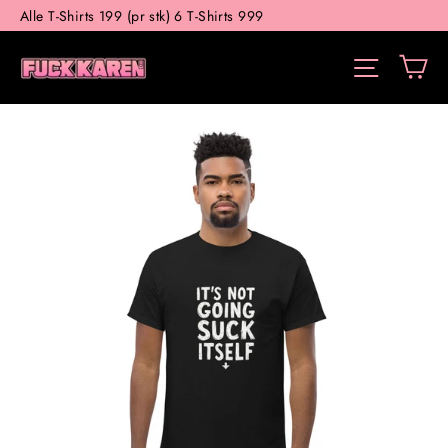
Gå
Alle T-Shirts 199 (pr stk) 6 T-Shirts 999
til
V
indhold